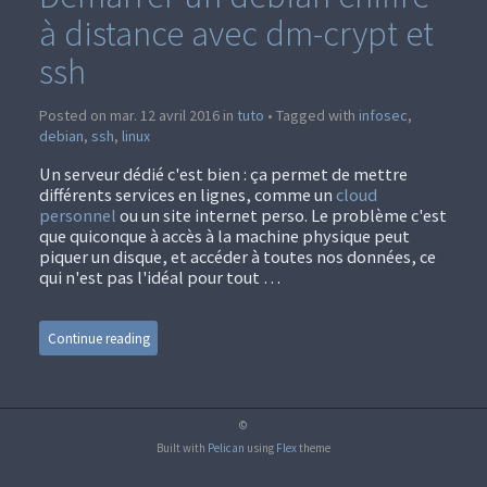
à distance avec dm-crypt et
ssh
Posted on mar. 12 avril 2016 in
tuto
• Tagged with
infosec
,
debian
,
ssh
,
linux
Un serveur dédié c'est bien : ça permet de mettre
différents services en lignes, comme un
cloud
personnel
ou un site internet perso. Le problème c'est
que quiconque à accès à la machine physique peut
piquer un disque, et accéder à toutes nos données, ce
qui n'est pas l'idéal pour tout …
Continue reading
©
Built with
Pelican
using
Flex
theme